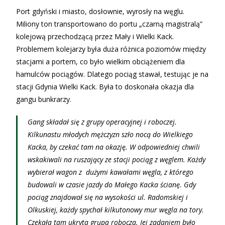
Port gdyński i miasto, dosłownie, wyrosły na węglu.
Miliony ton transportowano do portu „czarną magistralą”
kolejową przechodzącą przez Mały i Wielki Kack.
Problemem kolejarzy była duża różnica poziomów między
stacjami a portem, co było wielkim obciążeniem dla
hamulców pociągów. Dlatego pociąg stawał, testując je na
stacji Gdynia Wielki Kack. Była to doskonała okazja dla
gangu bunkrarzy.
Gang składał się z grupy operacyjnej i roboczej.
Kilkunastu młodych mężczyzn szło nocą do Wielkiego
Kacka, by czekać tam na okazję. W odpowiedniej chwili
wskakiwali na ruszający ze stacji pociąg z węglem. Każdy
wybierał wagon z dużymi kawałami węgla, z którego
budowali w czasie jazdy do Małego Kacka ścianę. Gdy
pociąg znajdował się na wysokości ul. Radomskiej i
Olkuskiej, każdy spychał kilkutonowy mur węgla na tory.
Czekała tam ukryta grupa robocza. Jej zadaniem było